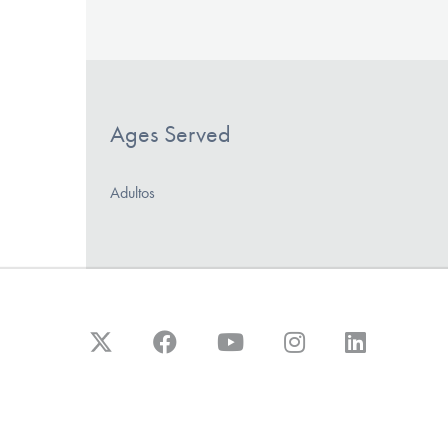
Ages Served
Adultos