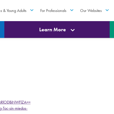
ns & Young Adults
For Professionals
Our Websites
Learn More
=MzRlODBiNWFlZA==
g-Toc-sin-miedos-