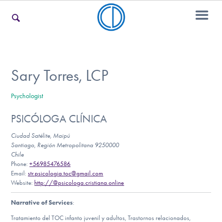
For Families
Sary Torres, LCP
Psychologist
For Teens & Young Adults
PSICÓLOGA CLÍNICA
Ciudad Satélite, Maipú
For Professionals
Santiago, Región Metropolitana 9250000
Chile
Phone:
+56985476586
Email:
str.psicologia.toc@gmail.com
Website:
http://@psicologa.cristiana.online
Our Websites
Narrative of Services
:
Tratamiento del TOC infanto juvenil y adultos, Trastornos relacionados,