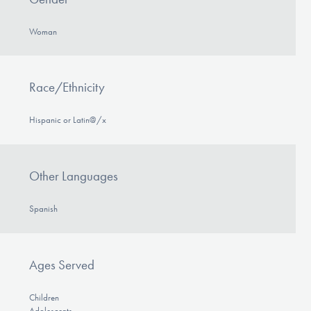
Woman
Race/Ethnicity
Hispanic or Latin@/x
Other Languages
Spanish
Ages Served
Children
Adolescents