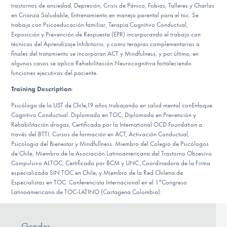
trastornos de ansiedad, Depresión, Crisis de Pánico, Fobias, Talleres y Charlas
DONATE
en Crianza Saludable, Entrenamiento en manejo parental para el toc. Se
trabaja con Psicoeducación familiar, Terapia Cognitivo Conductual,
Exposición y Prevención de Respuesta (EPR) incorporando el trabajo con
ESPAÑOL
técnicas del Aprendizaje Inhibitorio, y como terapias complementarias a
finales del tratamiento se incorporan ACT y Mindfulness, y por último, en
algunos casos se aplica Rehabilitación Neurocognitiva fortaleciendo
Find Help
funciones ejecutivas del paciente.
Training Description
:
Psicóloga de la UST de Chile,19 años trabajando en salud mental conEnfoque
Learn More
Cognitivo Conductual. Diplomada en TOC, Diplomada en Prevención y
Rehabilitación drogas, Certificada por la International OCD Foundation a
través del BTTI. Cursos de formación en ACT, Activación Conductual,
Psicología del Bienestar y Mindfullness. Miembro del Colegio de Psicólogos
Get Involved
de Chile, Miembro de la Asociación Latinoamericana del Trastorno Obsesivo
Compulsivo ALTOC, Certificada por BCM y UNC.,Coordinadora de la Firma
especializada SIN TOC en Chile, y Miembro de la Red Chilena de
Especialistas en TOC. Conferencista Internacional en el 1°Congreso
Latinoamericano de TOC-LATINO (Cartagena Colombia).
Gender